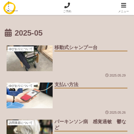
訪問美容｜出張美容 専門 ゆびおり
ご予約
メニュー
2025-05
移動式シャンプー台
ゆびおりについて
2025.05.29
支払い方法
ゆびおりについて
2025.05.26
パーキンソン病 感覚過敏 鬱な
訪問美容について
ど