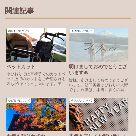
関連記事
ゆびおりについて
ゆびおりについて
ベットカット
明けましておめでとうござ
います🎍
ゆびおりでは車椅子でのカットベ
ット上でのカットをご希望される
皆様、あけましておめでとうござ
方も沢山いらっしゃいます。出来
います。訪問美容ゆびおりの大野
るだけ楽な体制で、素早い施術を
です。昨年は、本当に多くの素晴
心掛けています。寝たきりの方は
らしい出会いに恵まれた一年でし
とにかく短くと希望される方も多
た。ご自宅でリラックスしながら
ゆびおりについて
ゆびおりについて
いですが、おしゃれさと似合わせ
お話ししてくださったお客様、施
も忘れずに☺︎ご本人、介護され...
設で「待ってたよ」と笑顔で迎え
てくださった皆様、そしてご家
族...