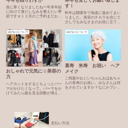
今年も残りわずか
本年も宜しくお願い致しま
す！
急に寒くなりましたねー年末年始
に向けて身だしなみを整えたい季
昨年は開業年で地道に進めてまい
節です☺︎１２月のご予約まだお受
りました。美容のチカラを信じて
けできる日にちございます^ ^ご
少しでもみなさまのお役に立てれ
相談だけでもお気軽にお問合せく
ばという思いで始めた訪問美容。
ださいね⭐︎#出張美容#訪問美容#
まだまだ笑顔にできた人数は少な
ゆびおりについて
ゆびおりについて
ヘアカット#出張カット#ベット
いけれど、素敵な出会いに感謝な
カット#つくばみらい#...
一年でした☺︎今年はもっともっと
たくさんの方を笑顔にできるよ...
喜寿 米寿 お祝い ヘア
おしゃれで元気に☺︎美容の
メイク
力
ご両親やおじいちゃんおばあちゃ
んの長寿のお祝い。みなさんは何
ヘアカットをするとちょっとパー
をされていますか？なにかプレゼ
マがかけたくなって。パーマをか
ントしたり、旅行に連れて行った
けてみたら鏡を見る回数が増えた
り、ご家族集まってお食事という
りして、眉を整えて、口紅もちょ
方も多いのではないでしょうか。
っと塗ってみる。笑顔が増えて気
そんなお祝いの席にも出張美容は
分もいい。これはもう美容の力で
お役に立てるのではと思ってい
す！いくつになっても素敵に可愛
ま...
く・かっこよく。美容院や床屋
さ...
支払い方法